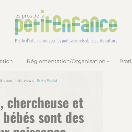
ation
Réglementation/Organisation
Prat
itiques
Interviews
Erika Parlato-Oliveira, chercheuse et psychanalyste : « Les bébés sont des interlocuteurs dès leur naissance, écoutons-les ! »
a, chercheuse et
s bébés sont des
ur naissance,