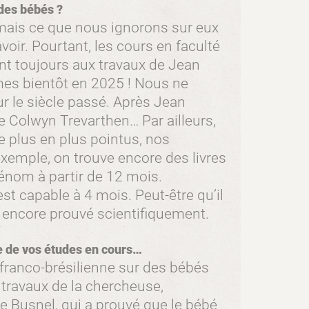
des bébés ?
ais ce que nous ignorons sur eux
oir. Pourtant, les cours en faculté
nt toujours aux travaux de Jean
es bientôt en 2025 ! Nous ne
 le siècle passé. Après Jean
ue Colwyn Trevarthen… Par ailleurs,
e plus en plus pointus, nos
xemple, on trouve encore des livres
rénom à partir de 12 mois.
st capable à 4 mois. Peut-être qu’il
s encore prouvé scientifiquement.
e de vos études en cours…
 franco-brésilienne sur des bébés
travaux de la chercheuse,
ire Busnel, qui a prouvé que le bébé