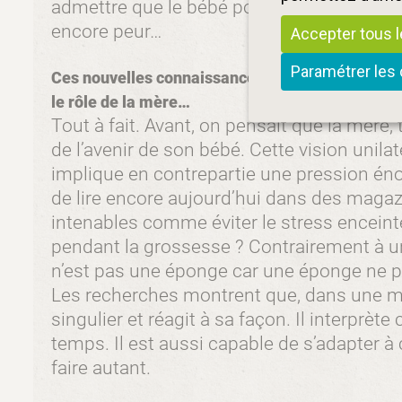
admettre que le bébé possède des savoirs 
encore peur…
Accepter tous 
Paramétrer les
Ces nouvelles connaissances révolutionnent aus
le rôle de la mère…
Tout à fait. Avant, on pensait que la mère,
de l’avenir de son bébé. Cette vision unilat
implique en contrepartie une pression énor
de lire encore aujourd’hui dans des magaz
intenables comme éviter le stress encein
pendant la grossesse ? Contrairement à u
n’est pas une éponge car une éponge ne pe
Les recherches montrent que, dans une m
singulier et réagit à sa façon. Il interprète c
temps. Il est aussi capable de s’adapter à
faire autant.