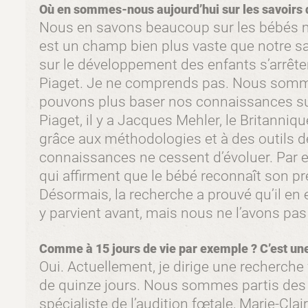
Où en sommes-nous aujourd’hui sur les savoirs 
Nous en savons beaucoup sur les bébés m
est un champ bien plus vaste que notre sav
sur le développement des enfants s’arrête
Piaget. Je ne comprends pas. Nous somm
pouvons plus baser nos connaissances sur
Piaget, il y a Jacques Mehler, le Britanniq
grâce aux méthodologies et à des outils d
connaissances ne cessent d’évoluer. Par e
qui affirment que le bébé reconnaît son p
Désormais, la recherche a prouvé qu’il en e
y parvient avant, mais nous ne l’avons pa
Comme à 15 jours de vie par exemple ? C’est un
Oui. Actuellement, je dirige une recherche
de quinze jours. Nous sommes partis des 
spécialiste de l’audition fœtale, Marie-Cla