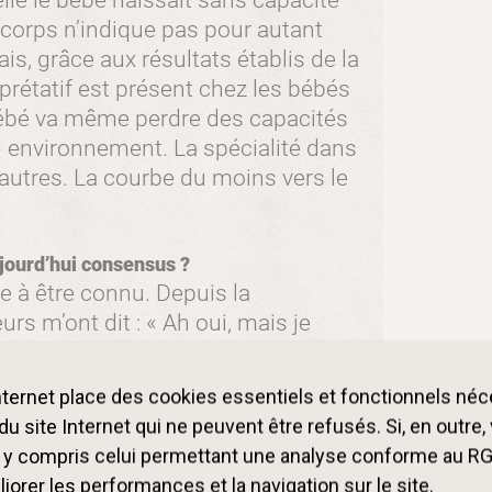
lle le bébé naissait sans capacité
 corps n’indique pas pour autant
ais, grâce aux résultats établis de la
prétatif est présent chez les bébés
bébé va même perdre des capacités
n environnement. La spécialité dans
’autres. La courbe du moins vers le
aujourd’hui consensus ?
 à être connu. Depuis la
rs m’ont dit : « Ah oui, mais je
d’accord. » Les professionnels
e point de vue mais il est encore
internet place des cookies essentiels et fonctionnels né
ment internationalement. Dans le
u site Internet qui ne peuvent être refusés. Si, en outre
professionnels de la petite
, y compris celui permettant une analyse conforme au R
 une vision du bébé. Pour certains,
orer les performances et la navigation sur le site.