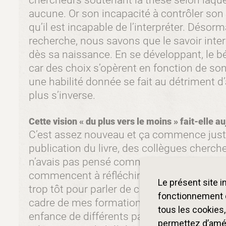
chercheurs soutenant la thèse selon laque
aucune. Or son incapacité à contrôler son
qu’il est incapable de l’interpréter. Désorm
recherche, nous savons que le savoir inter
dès sa naissance. En se développant, le 
car des choix s’opèrent en fonction de so
une habilité donnée se fait au détriment d
plus s’inverse.
Cette vision « du plus vers le moins » fait-elle 
C’est assez nouveau et ça commence juste
publication du livre, des collègues chercheu
n’avais pas pensé comme ça, mais je suis 
commencent à réfléchir à ce changement d
Le présent site 
trop tôt pour parler de consensus, notam
fonctionnement d
cadre de mes formations, j’enseigne à des 
tous les cookies
enfance de différents pays qui ont chacun
permettez d’améli