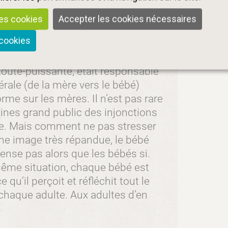
et qu’il peut nous surprendre fait
les cookies
Accepter les cookies nécessaires
 cookies
si certaines croyances, notamment sur
 toute-puissante, était responsable
érale (de la mère vers le bébé)
me sur les mères. Il n’est pas rare
ines grand public des injonctions
te. Mais comment ne pas stresser
ne image très répandue, le bébé
nse pas alors que les bébés si.
ême situation, chaque bébé est
e qu’il perçoit et réfléchit tout le
 chaque adulte. Aux adultes d’en