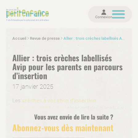
Connexion
Accueil
Revue de presse
Allier : trois crèches labellisés Avip pour les parents en parcours d’insertion
Allier : trois crèches labellisés
Avip pour les parents en parcours
d’insertion
17 janvier 2025
Les
crèches à vocation d’insertion
professionnelle (Avip)
réservent des places aux
jeunes enfants pour aider les parents en situation
Vous avez envie de lire la suite ?
de recherche d’emploi, à s’engager dans une
Abonnez-vous dès maintenant
recherche intensive. Dans l’Allier, à Vichy et
Montluçon, deux crèches AVIP ont été labellisés