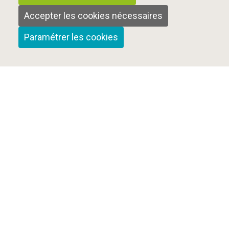
Accepter les cookies nécessaires
Paramétrer les cookies
Qui sommes-nous ?
Nous contacter
Mentions Légales
Cookies et confidentialité
Plan du site