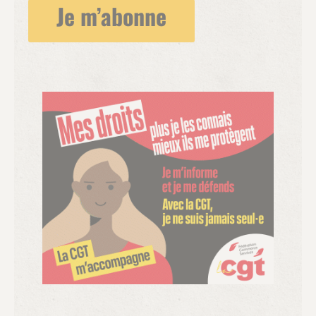
Je m’abonne
le 9 janvier dernier. Sept places sont désormais
accessibles aux parents en parcours d’insertion,
qui ont un besoin de garde d’urgence. Les
crèches peuvent accueillir les enfants de
quelques heures jusqu’à temps plein si la
personne trouve un emploi. Pour Fabienne Ploton,
directrice de la CAF Allier :
« Le prisme est en tout
cas mis sur les familles monoparentales, qui ne
peuvent pas compter sur des arrangements avec
les conjoints pour la garde. »