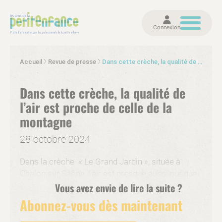
Connexion
Accueil
Revue de presse
Dans cette crèche, la qualité de l’air est proche de celle de la montagne
Dans cette crèche, la qualité de
l’air est proche de celle de la
montagne
28 octobre 2024
Dans la crèche « Le Grand Jardin », située à
Chalon sur Saône, l’air est presque aussi pur que
celui que l’on respire à la montagne, selon une
Vous avez envie de lire la suite ?
récente étude menée dans cet établissement
Abonnez-vous dès maintenant
inauguré en février 2023.
« On a choisi d’être
accompagné pendant tout le projet avec un