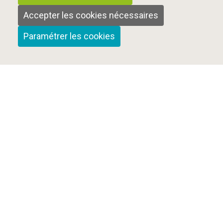
Accepter les cookies nécessaires
Paramétrer les cookies
Qui sommes-nous ?
Nous contacter
Mentions Légales
Cookies et confidentialité
Plan du site