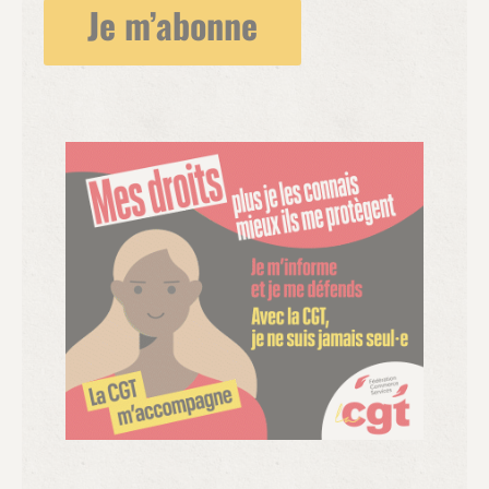
Je m’abonne
laboratoire pour valider ou non les matériaux en
fonction de leur composition et de ce qu’ils
diffusent dans l’air intérieur »
, a expliqué
Emmanuel Dupont, architecte du bâtiment à
l’atelier Zéro Carbone.
« On est dans un intérieur,
donc l’air reste et absorbe. »
Les murs ont été
isolés avec de la paille.
« Les finitions sont faites
avec des enduits de terre crue.»
Selon les tests
effectués
,
« la somme des composés organiques
volatils sous surveillance retrouvés dans l’air est
très proche de l’indice de référence dit l’air de
montagne »,
a précisé Grégoire Faulin, du
laboratoire Tennen qui a effectué les
prélèvements.