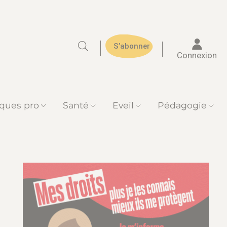
S’abonner
Connexion
iques pro
Santé
Eveil
Pédagogie
es inclusifs réclamés par les professionnels de crèche