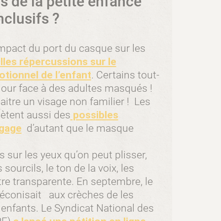
s de la petite enfance
clusifs ?
impact du port du casque sur les
lles répercussions sur le
tionnel de l’enfant
. Certains tout-
jour face à des adultes masqués !
itre un visage non familier ! Les
iètent aussi des
possibles
ngage
d’autant que le masque
 sur les yeux qu’on peut plisser,
sourcils, le ton de la voix, les
tre transparente. En septembre, le
éconisait aux crèches de les
s enfants. Le Syndicat National des