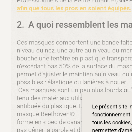
Professionnels de la Petite Enfance (SNP
afin que tous les pros en soient équipés.
2. A quoi ressemblent les ma
Ces masques comportent une bande faite 
niveau du nez, une autre au niveau du ment
bouche une fenêtre en plastique transpare
n’excédant pas 50% de la surface du masq
permet d’ajuster le maintien au niveau du 
possibles : élastique ou lanières à nouer.
Ces masques sont un peu plus lourds qu
tenu des matériaux utilisés. Certains fabr
antibuée du plastique. D’autres pour un fil
Le présent site 
masque Beethoven® – conçu au départ po
fonctionnement d
forme en « bec de canard » permettant de b
tous les cookies
pas gêner la parole et d’éloigner la zone d
permettez d’améli