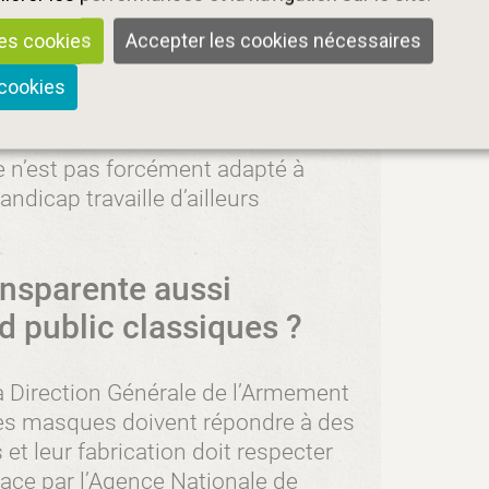
isie, plusieurs marques ont opté
les cookies
Accepter les cookies nécessaires
ouleur, motifs.)
ne doivent pas être portés plus de
 cookies
 machine (dans un filet) à 60°. Mais
e lire les notices d’entretien !
e n’est pas forcément adapté à
ndicap travaille d’ailleurs
ansparente aussi
d public classiques ?
la Direction Générale de l’Armement
les masques doivent répondre à des
et leur fabrication doit respecter
ace par l’Agence Nationale de