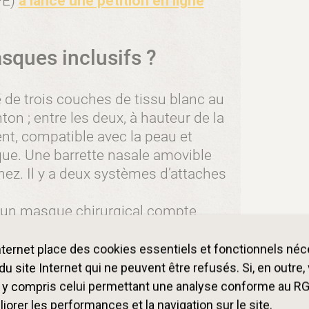
PE)
a lancé une pétition en ligne
sques inclusifs ?
de trois couches de tissu blanc au
on ; entre les deux, à hauteur de la
nt, compatible avec la peau et
ue. Une barrette nasale amovible
nez. Il y a deux systèmes d’attaches
’un masque chirurgical compte
icants ont opté pour un traitement
m à coller. Question forme, le
internet place des cookies essentiels et fonctionnels né
ur les orthophonistes à une
u site Internet qui ne peuvent être refusés. Si, en outre
ien couvrir le bas du visage, de ne
, y compris celui permettant une analyse conforme au R
e respiration des matériaux. Et
orer les performances et la navigation sur le site.