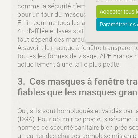
comme la sécurité n’empêche pas la fanta
Accepter tous 
pour un tour du masque personnalisable (c
Enfin comme tous les autres masques, ils 
Paramétrer les
4h d’affilée et lavés soit à la main soit en
tout dépend des marques, il est donc utile d
A savoir : le masque à fenêtre transparent
toutes les formes de visage. APF France ha
actuellement à une taille plus petite
3. Ces masques à fenêtre tr
fiables que les masques gran
Oui, s’ils sont homologués et validés par 
(DGA). Pour obtenir ce précieux sésame, 
normes de sécurité sanitaire bien précises 
un cahier des charges complexe mis en pl