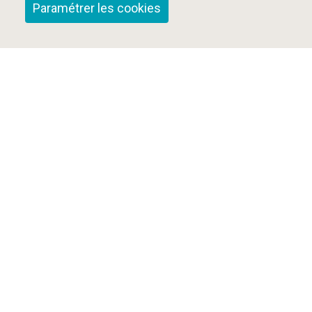
Paramétrer les cookies
Qui sommes-nous ?
Nous contacter
Mentions Légales
Cookies et confidentialité
Plan du site