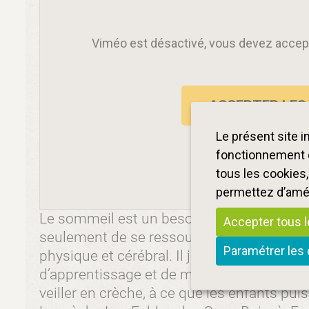
Viméo est désactivé, vous devez accepte
ACCEPTER LES
Le présent site 
fonctionnement d
tous les cookies
permettez d’améli
Le sommeil est un besoin physiologique 
Accepter tous 
seulement de se ressourcer mais qui favo
Paramétrer les
physique et cérébral. Il joue un rôle essen
d’apprentissage et de mémorisation. D’où l
veiller en crèche, à ce que les enfants pui