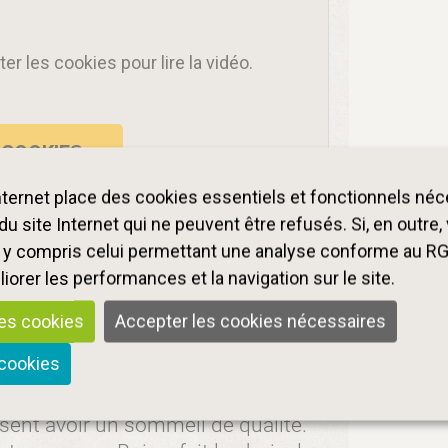
r les cookies pour lire la vidéo.
 COOKIES
internet place des cookies essentiels et fonctionnels né
u site Internet qui ne peuvent être refusés. Si, en outre
, y compris celui permettant une analyse conforme au R
orer les performances et la navigation sur le site.
qui permet aux enfants non
les cookies
Accepter les cookies nécessaires
rise aussi leur développement
 cookies
tiel dans les processus
’intérêt, la nécessité même, de
ssent avoir un sommeil de qualité.