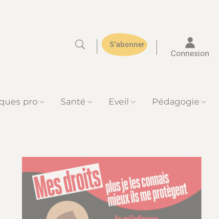
S’abonner
Connexion
iques pro
Santé
Eveil
Pédagogie
bre