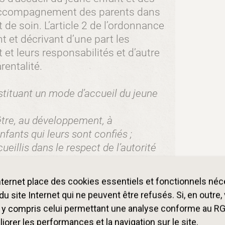
 l’accompagnement des parents dans
 de soin. L’article 2 de l’ordonnance
t et décrivant d’une part les
et leurs responsabilités et d’autre
rentalité.
ituant un mode d’accueil du jeune
n-être, au développement, à
nfants qui leurs sont confiés ;
eillis dans le respect de l’autorité
s de jeunes enfants de leur temps de
internet place des cookies essentiels et fonctionnels né
 concourent ainsi la recherche d’une
u site Internet qui ne peuvent être refusés. Si, en outre
s hommes ;
, y compris celui permettant une analyse conforme au R
amilles et de tous les enfants,
orer les performances et la navigation sur le site.