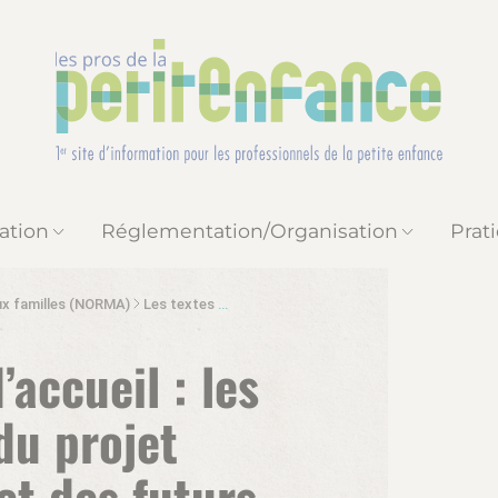
ation
Réglementation/Organisation
Prat
ux familles (NORMA)
Les textes réglementaires sur les EAJE et l’agrément des assistantes maternelles
accueil : les
du projet
t des futurs