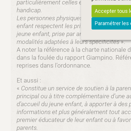
particulièrement celles et ceux confrontés à
handicap.
Accepter tous 
Les personnes physiques ou morales consti
Paramétrer les
enfant respectent les principes établis par 
jeune enfant, prise par arrêté du ministre ch
modalités adaptées à leurs spécificités
».
A noter la référence à la charte nationale 
dans la foulée du rapport Giampino. Référ
reprises dans l’ordonnance.
Et aussi :
«
Constitue un service de soutien à la parenta
principal ou à titre complémentaire d’une a
d’accueil du jeune enfant, à apporter à des 
informations et plus généralement tout ac
premier éducateur de leur enfant ou à favori
parents.