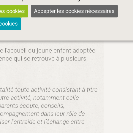
 la pauvreté, à la précarité ou au
les cookies
Accepter les cookies nécessaires
tuant un mode d’accueil du jeune
 cookies
une charte nationale pour l’accueil du
argé de la famille, selon les
de l’accueil du jeune enfant adoptée
ence qui se retrouve à plusieurs
lité toute activité consistant à titre
utre activité, notamment celle
parents écoute, conseils,
compagnement dans leur rôle de
ser l’entraide et l’échange entre