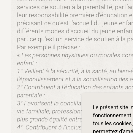
services de soutien à la parentalité, par
leur responsabilité première d’éducation et
précisant ce qu’est l’accueil du jeune enfan
différents modes d’accueil du jeune enfant 
part ce qu‘est un service de soutien à la pa
Par exemple il précise :
«
Les personnes physiques ou morales const
enfant :
1° Veillent à la sécurité, à la santé, au bie
l’épanouissement et à la socialisation des e
2° Contribuent à l’éducation des enfants accu
parentale ;
3° Favorisent la conciliation par les parent
Le présent site 
vie familiale, professionnelle et sociale, et
fonctionnement d
plus grande égalité entre les femmes et le
tous les cookies
4°. Contribuent à l’inclusion de toutes les f
permettez d’améli