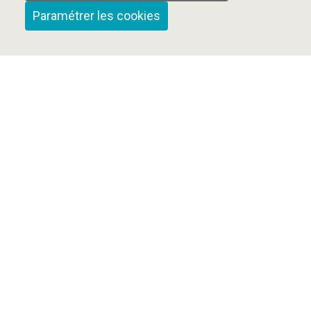
Paramétrer les cookies
Qui sommes-nous ?
Nous contacter
Mentions Légales
Cookies et confidentialité
Plan du site