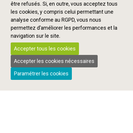
être refusés. Si, en outre, vous acceptez tous
les cookies, y compris celui permettant une
analyse conforme au RGPD, vous nous
Voir le replay
permettez d’améliorer les performances et la
Déroulé de l’après-midi
navigation sur le site.
Accepter tous les cookies
Sarah El Haïry, Haute-commissaire à l’Enfance
s’adresse aux pros (vidéo)
Accepter les cookies nécessaires
Paramétrer les cookies
Qui sommes-nous ?
Nous contacter