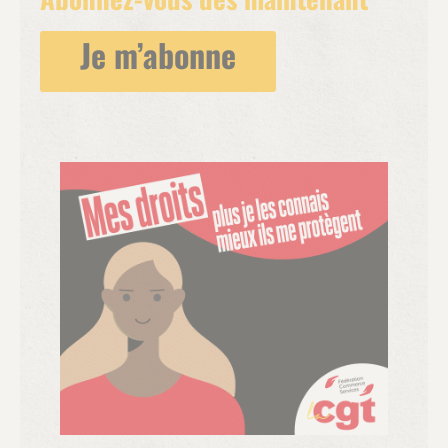
conséquences pour les micro-crèches – a été
faite au CNR petite enfance d’Angers le 1er juin
Je m’abonne
dernier, par la Première ministre Élisabeth Borne,
donc elle ne devrait pas être remise en cause :
désormais, dans les micro-crèches comme dans
les autres EAJE, la présence de deux
professionnels dès le premier enfant accueilli
sera obligatoire. Pour rappel, ce n’était pas le cas
actuellement car les micros bénéficient d’un
régime dérogatoire quant aux taux d’encadrement
et à la qualification des professionnels y
exerçant. Cette décision de les faire rentrer dans
le moule classique est probablement liée au fait
divers qui avait bouleversé le pays en juillet
dernier : une petite fille seule avec une
professionnelle avait été volontairement
empoisonnée avec du Destop. Le bébé étant
décédé peu après. Mais cette décision est aussi