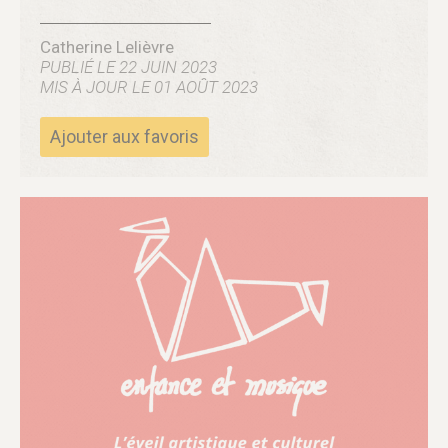
liée aux conclusions du rapport de l’IGAS publié
en avril dernier.
Catherine Lelièvre
PUBLIÉ LE 22 JUIN 2023
MIS À JOUR LE 01 AOÛT 2023
Ajouter aux favoris
NB.
Une décision donc qui préalablement n’a pas
fait l’objet de concertation. Elle semble satisfaire
les professionnels de terrain mais beaucoup