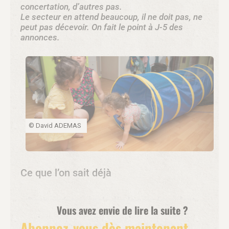
concertation, d’autres pas.
Le secteur en attend beaucoup, il ne doit pas, ne
peut pas décevoir. On fait le point à J-5 des
annonces.
© David ADEMAS
Ce que l’on sait déjà
• Deux professionnels dès le premier enfant
Vous avez envie de lire la suite ?
accueilli.
Abonnez-vous dès maintenant
L’annonce – importante et lourde de