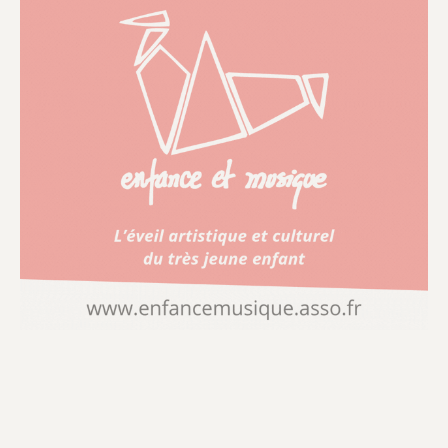
précisé.
Au point de départ, un constat : les difficultés
rencontrées par les parents pour accéder à des
modes d’accueil adaptés. Et de ce constat,
l’évaluation souhaitait répondre à trois questions :
1
. La politique d’accueil du jeune enfant permet-
elle la création d’une offre adaptée, de qualité et
équilibrée entre les territoires ?
2
. Les dispositifs de financement public
permettent-ils d’assurer une offre financièrement
accessible à toutes les familles, dans le respect
des contraintes financières des acteurs publics ?
3
. L’accueil formel permet-il de concilier la vie
professionnelle et la vie familiale ?