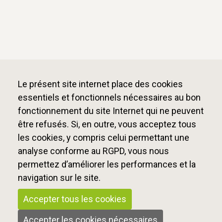
Le présent site internet place des cookies
essentiels et fonctionnels nécessaires au bon
fonctionnement du site Internet qui ne peuvent
être refusés. Si, en outre, vous acceptez tous
Voilà pour le cadre qui donne d’ailleurs le plan
les cookies, y compris celui permettant une
général du rapport. Le rapport s’articule donc,
après avoir balayé tous les dispositifs de la
analyse conforme au RGPD, vous nous
politique d’accueil du jeune enfant, autour de ces
permettez d’améliorer les performances et la
trois questions, et en y répondant la Cour formule
navigation sur le site.
aussi des recommandations, générant «
1,5
milliard d’économie
». On ne s’appelle pas Cour
Accepter tous les cookies
des comptes pour rien !
Accepter les cookies nécessaires