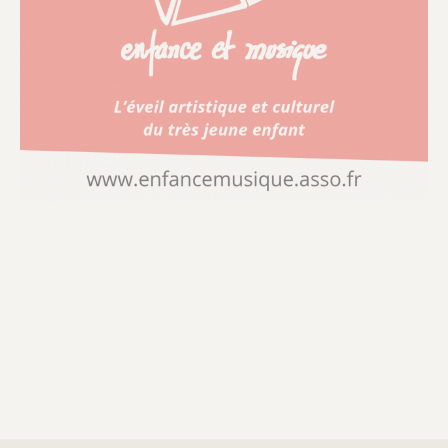
un cadre clair et assumé.
Marie-Cécile Abela
explique ainsi son évolution professionnelle :
« Le
management, ce n’est pas quelque chose de figé.
On se nourrit de l’expérience et des retours de ses
équipes pour avancer soi-même. »
Elle précise
avoir choisi un management participatif et
bienveillant, tout en reconnaissant «
au fil des
années avoir pris conscience de l’importance de
donner un cadre aux équipes, de leur permettre de
savoir où elles vont et dans quel esprit elles
doivent travailler. »
Elle explique ainsi que
certaines décisions relèvent aussi de la
responsabilité de la direction. Même vision du
côté de
Claire Valentin
, qui évoque également un
management plutôt participatif.
« Les séminaires
que nous organisons en sont un exemple : ils
permettent d’associer près de 1800 professionnels
à la construction de notre futur projet de direction,
notamment autour de la diversification de l’accueil