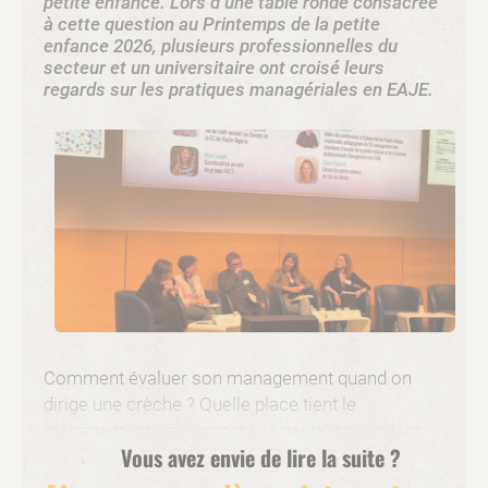
petite enfance. Lors d’une table ronde consacrée
à cette question au Printemps de la petite
enfance 2026, plusieurs professionnelles du
secteur et un universitaire ont croisé leurs
regards sur les pratiques managériales en EAJE.
Comment évaluer son management quand on
dirige une crèche ? Quelle place tient le
management par rapport à la gestion quand un
Vous avez envie de lire la suite ?
gestionnaire ou chef de service évalue le travail
d’une des directrices ? Aujourd’hui, on le sait, le